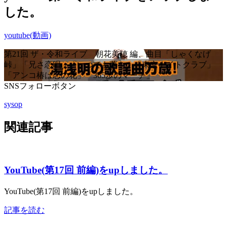
した。
youtube(動画)
第21回 ザ・令和ライブ 朝花美穂 編、曲目「しゃくなげ
峠」「兄さ恋唄」「いつでも夢を」「東京ナイトクラブ」
「アンコ椿は恋の花」「365歩のマーチ」
SNSフォローボタン
sysop
関連記事
YouTube(第17回 前編)をupしました。
YouTube(第17回 前編)をupしました。
記事を読む